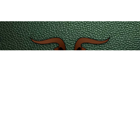
servicioalcliente@leatherintl.co
Teléfono de contacto 601 4215351 – 323 2346729