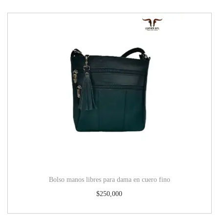
Bolso manos libres para dama en cuero fino
$
250,000