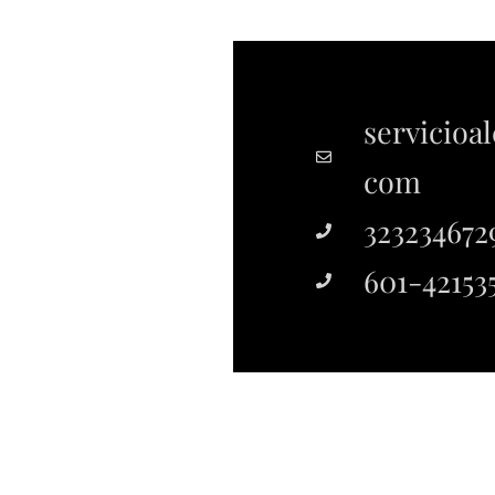
servicioa
com
323234672
601-42153