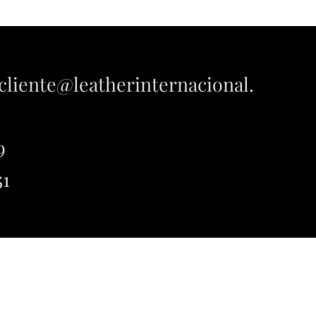
lcliente@leatherinternacional.
9
51