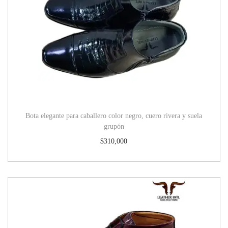
Bota elegante para caballero color negro, cuero rivera y suela
grupón
$
310,000