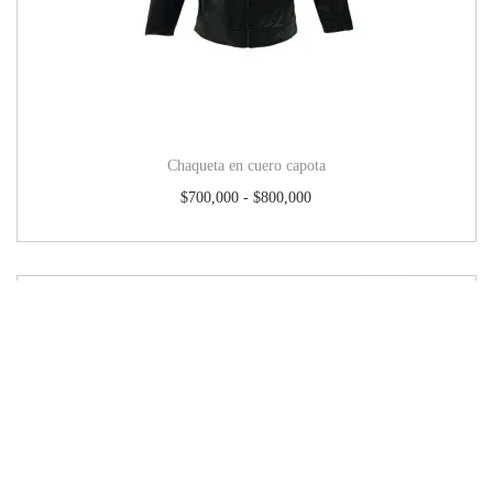
Chaqueta en cuero capota
$
700,000
-
$
800,000