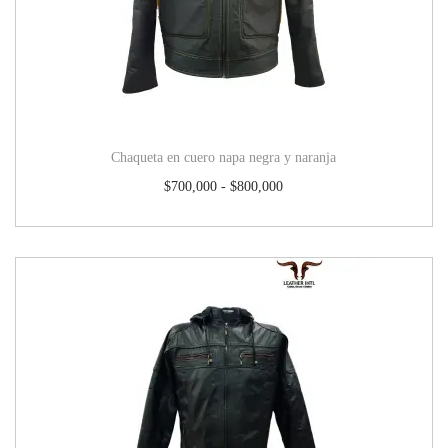
Chaqueta en cuero napa negra y naranja
$
700,000
-
$
800,000