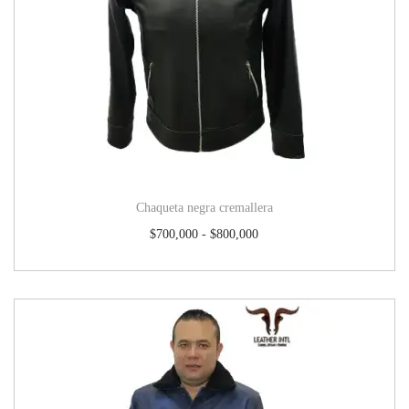
Chaqueta negra cremallera
$
700,000
-
$
800,000