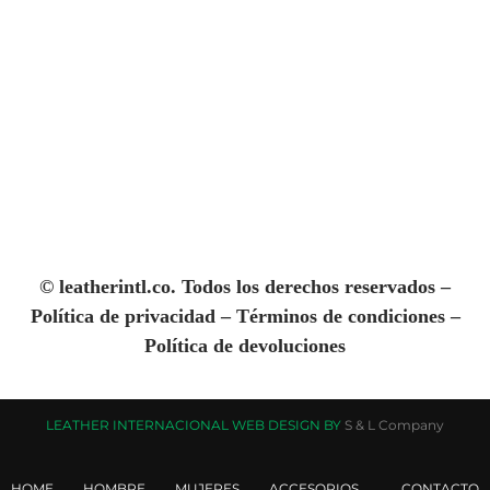
© leatherintl.co. Todos los derechos reservados –
Política de privacidad
–
Términos de condiciones
–
Política de devoluciones
LEATHER INTERNACIONAL WEB DESIGN BY
S & L Company
HOME
HOMBRE
MUJERES
ACCESORIOS
CONTACTO