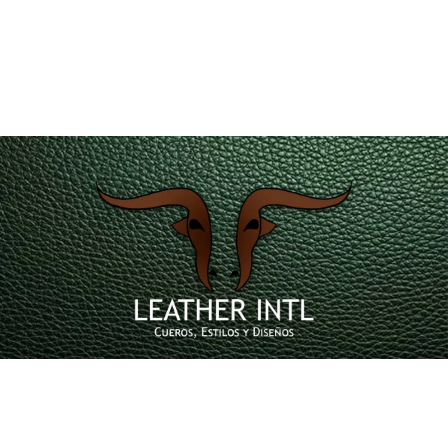
servicioalcliente@leatherintl.co
Teléfono de contacto 601 4215351 – 323 2346729