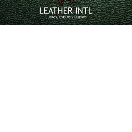
servicioalcliente@leatherintl.co
Teléfono de contacto 601 4215351 – 323 2346729
© leatherintl.co. Todos los derechos reservados –