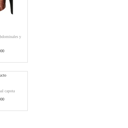
abdominales y
000
al capota
000