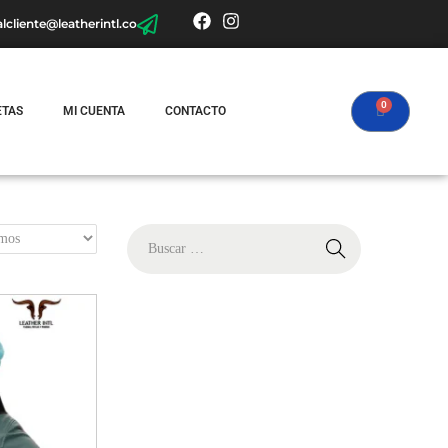
alcliente@leatherintl.co
ETAS
MI CUENTA
CONTACTO