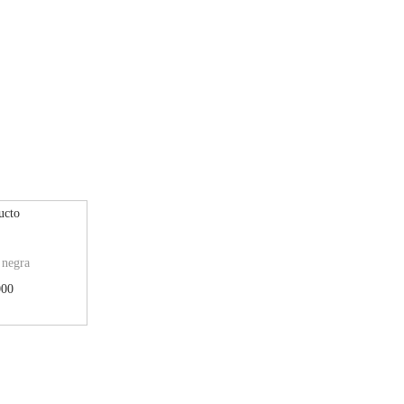
 negra
000