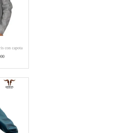
ris con capota
000