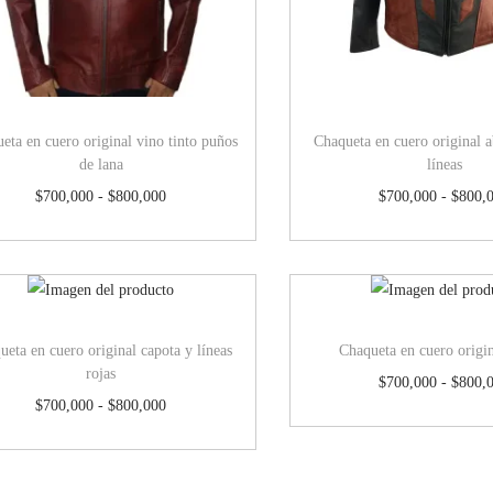
eta en cuero original vino tinto puños
Chaqueta en cuero original 
de lana
líneas
$
700,000
-
$
800,000
$
700,000
-
$
800,
ueta en cuero original capota y líneas
Chaqueta en cuero origin
rojas
$
700,000
-
$
800,
$
700,000
-
$
800,000