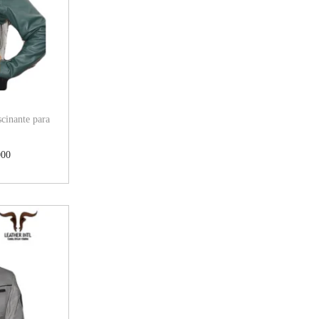
cinante para
000