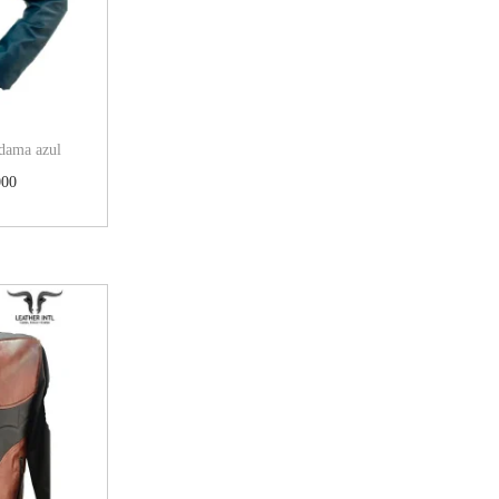
dama azul
000