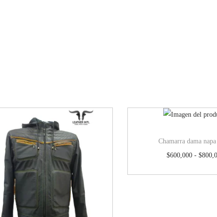
Chamarra dama napa
$
600,000
-
$
800,