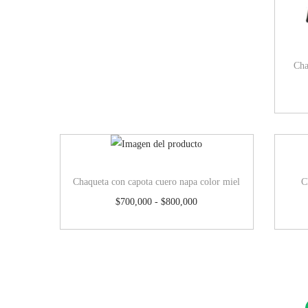
Cha
Chaqueta con capota cuero napa color miel
C
$
700,000
-
$
800,000