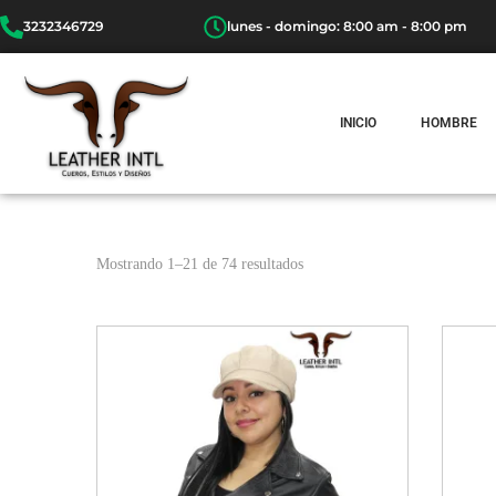
3232346729
lunes - domingo: 8:00 am - 8:00 pm
INICIO
HOMBRE
Mostrando
1
–
21
de 74 resultados