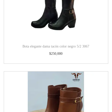
Bota elegante dama tacón color negro 5/2 3067
$
250,000