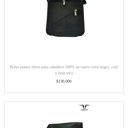
Bolso manos libres para caballero 100% en cuero color negro, café
y hoja seca
$
130,000