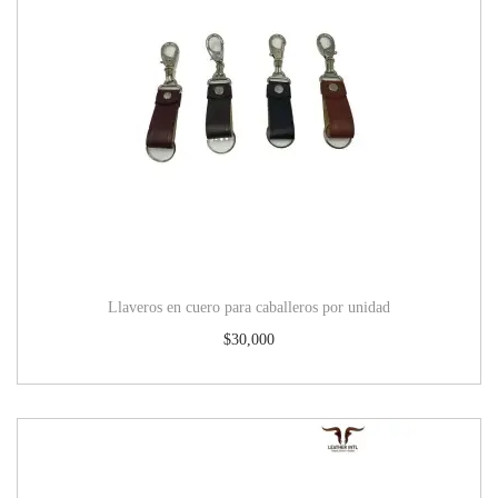
Llaveros en cuero para caballeros por unidad
$
30,000