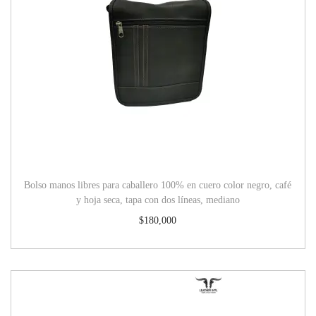
Bolso manos libres para caballero 100% en cuero color negro, café
y hoja seca, tapa con dos líneas, mediano
$
180,000