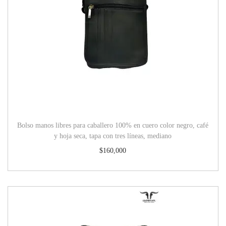
Bolso manos libres para caballero 100% en cuero color negro, café
y hoja seca, tapa con tres líneas, mediano
$
160,000