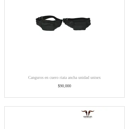
Canguros en cuero riata ancha unidad unisex
$
90,000