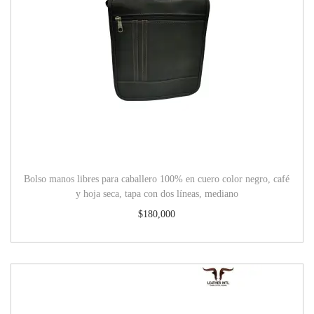
Bolso manos libres para caballero 100% en cuero color negro, café
y hoja seca, tapa con dos líneas, mediano
$
180,000