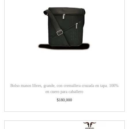
Bolso manos libres, grande, con cremallera cruzada en tapa. 100%
en cuero para caballero
$
180,000