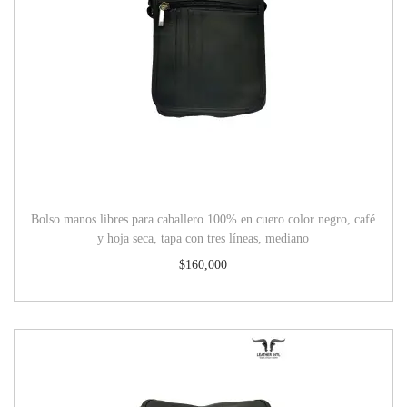
Bolso manos libres para caballero 100% en cuero color negro, café
y hoja seca, tapa con tres líneas, mediano
$
160,000