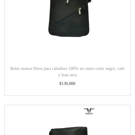
Bolso manos libres para caballero 100% en cuero color negro, café
y hoja seca
$
130,000