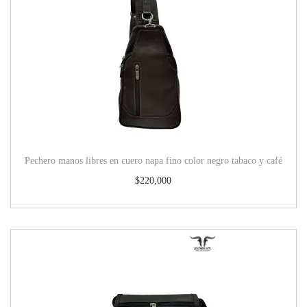
Pechero manos libres en cuero napa fino color negro tabaco y café
$
220,000