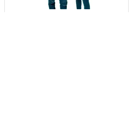
Bléiser caballero y chaqueta dama en cuero napa
$
800,000
-
$
850,000