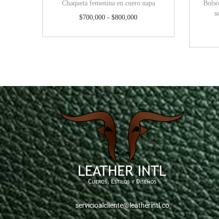
Chaqueta femenina en cuero napa
Bolso
s
$
700,000
-
$
800,000
servicioalcliente@leatherintl.co