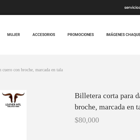
servicio
MUJER
ACCESORIOS
PROMOCIONES
IMÁGENES CHAQU
en cuero con broche, marcada en tala
Billetera corta para 
broche, marcada en t
$
80,000