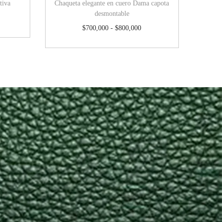
tiva
Chaqueta elegante en cuero Dama capota
desmontable
$
700,000
-
$
800,000