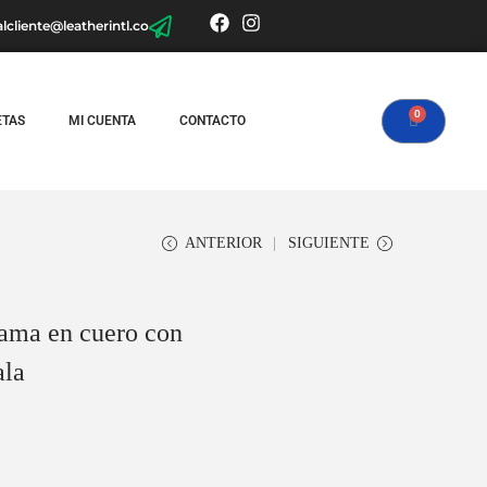
alcliente@leatherintl.co
ETAS
MI CUENTA
CONTACTO
ANTERIOR
SIGUIENTE
dama en cuero con
ala