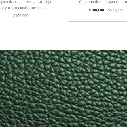
 para dama en cuero graso, hoja
Chaqueta dama elegante ejecu
eca y negro tamaño mediano
$
700,000
-
$
800,000
$
100,000