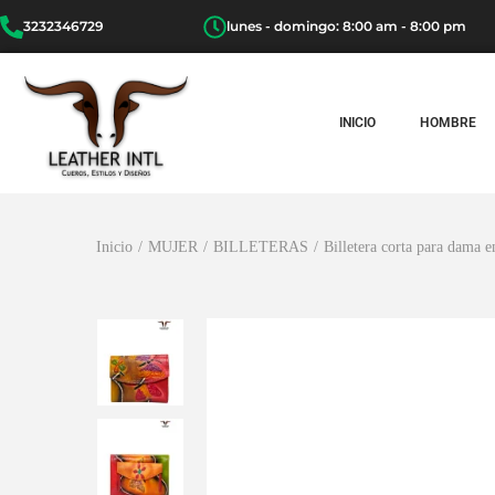
3232346729
lunes - domingo: 8:00 am - 8:00 pm
INICIO
HOMBRE
Inicio
/
MUJER
/
BILLETERAS
/
Billetera corta para dama 