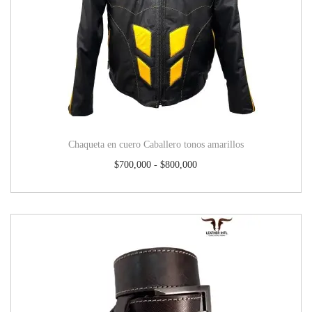
Chaqueta en cuero Caballero tonos amarillos
$
700,000
-
$
800,000