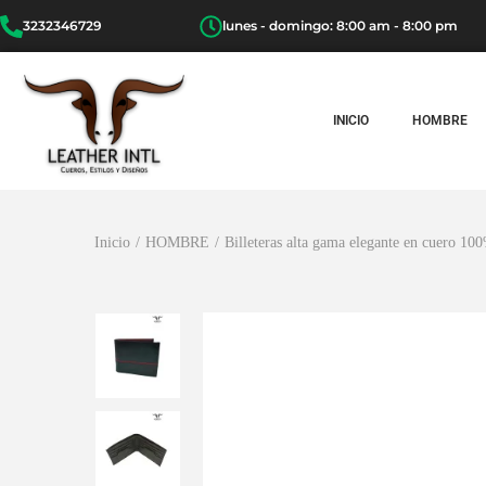
3232346729
lunes - domingo: 8:00 am - 8:00 pm
INICIO
HOMBRE
Inicio
/
HOMBRE
/
Billeteras alta gama elegante en cuero 100