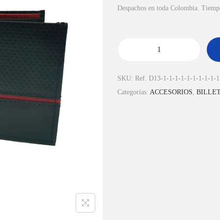
Despachos en toda Colombia. Tiempo 
SKU:
Ref. D13-1-1-1-1-1-1-1-1-1-1
Categorías:
ACCESORIOS
,
BILLE