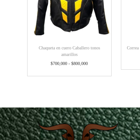
Chaqueta en cuero Caballero tonos
Correa
amarillos
$
700,000
-
$
800,000