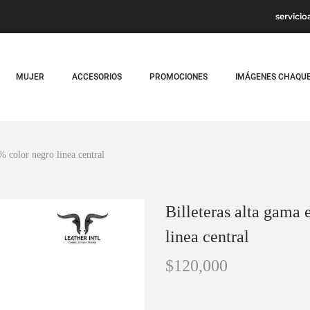
servicio
MUJER
ACCESORIOS
PROMOCIONES
IMÁGENES CHAQU
% color negro linea central
Billeteras alta gama
linea central
$
120,000