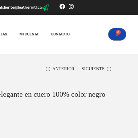
alcliente@leatherintl.co
ETAS
MI CUENTA
CONTACTO
ANTERIOR
SIGUIENTE
 elegante en cuero 100% color negro