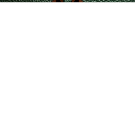
servicioalcliente@leatherintl.co
Teléfono de contacto 601 4215351 – 323 2346729