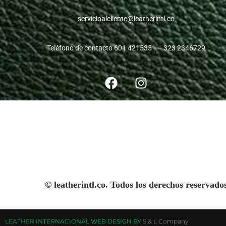
servicioalcliente@leatherintl.co
Teléfono de contacto 601 4215351 – 323 2346729
© leatherintl.co. Todos los derechos reservado
LEATHER INTERNACIONAL WEB DESIGN BY
S & L Company