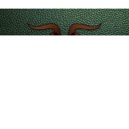
servicioalcliente@leatherintl.co
Teléfono de contacto 601 4215351 – 323 2346729