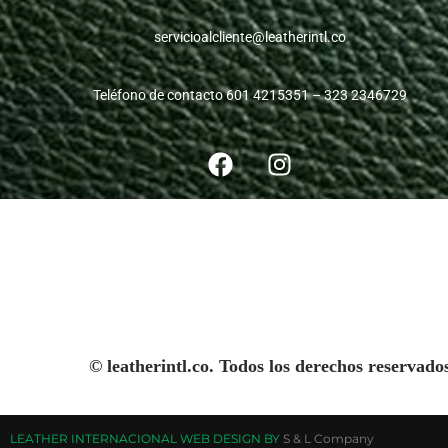
servicioalcliente@leatherintl.co
Teléfono de contacto 601 4215351 – 323 2346729
© leatherintl.co. Todos los derechos reservado
LEATHER INTERNACIONAL WEB DESIGN BY
S & L Company