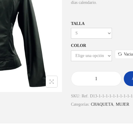
días calendario.
TALLA
COLOR
Vacia
SKU:
Ref. D13-1-1-1-1-1-1-1-1-1-1
Categorías:
CHAQUETA
,
MUJER