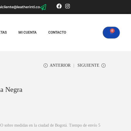
alcliente@leatherintl.co
ETAS
MI CUENTA
CONTACTO
ANTERIOR
SIGUIENTE
ta Negra
 O sobre medidas en la ciudad de Bogotá. Tiempo de envío 5