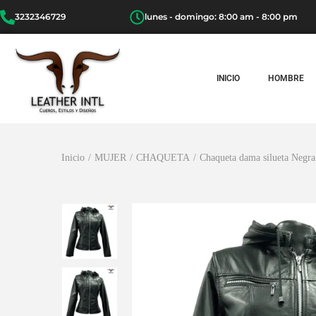
3232346729
lunes - domingo: 8:00 am - 8:00 pm
INICIO
HOMBRE
Inicio
/
MUJER
/
CHAQUETA
/
Chaqueta dama silueta Negra