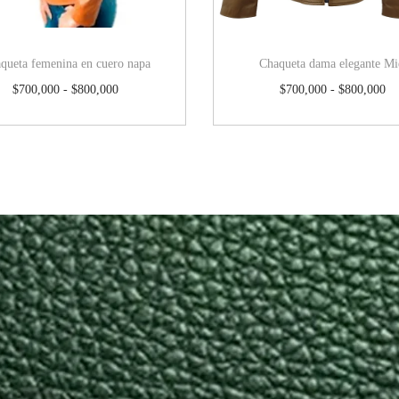
queta femenina en cuero napa
Chaqueta dama elegante Mi
$
700,000
-
$
800,000
$
700,000
-
$
800,000