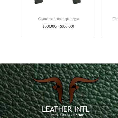
Chamarra dama napa negra
Cha
$
600,000
-
$
800,000