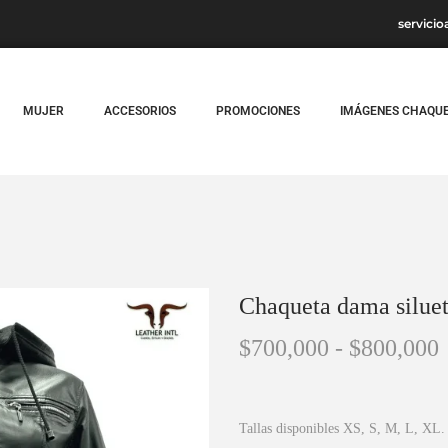
servicio
MUJER
ACCESORIOS
PROMOCIONES
IMÁGENES CHAQU
Chaqueta dama silue
$
700,000
-
$
800,000
Tallas disponibles XS, S, M, L, XL.