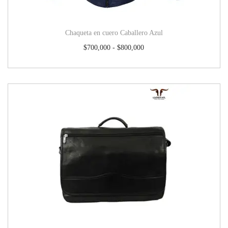
Chaqueta en cuero Caballero Azul
$
700,000
-
$
800,000