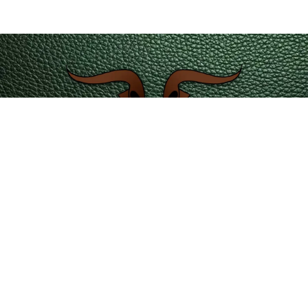
servicioalcliente@leatherintl.co
Teléfono de contacto 601 4215351 – 323 2346729