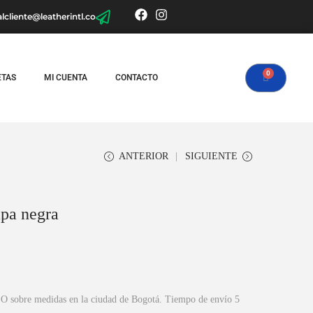
alcliente@leatherintl.co
ETAS
MI CUENTA
CONTACTO
ANTERIOR
SIGUIENTE
apa negra
 O sobre medidas en la ciudad de Bogotá. Tiempo de envío 5