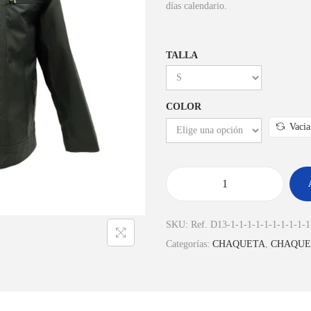
días calendario.
TALLA
COLOR
Vacia
SKU:
Ref. D13-1-1-1-1-1-1-1-1-1-1
Categorías:
CHAQUETA
,
CHAQUE