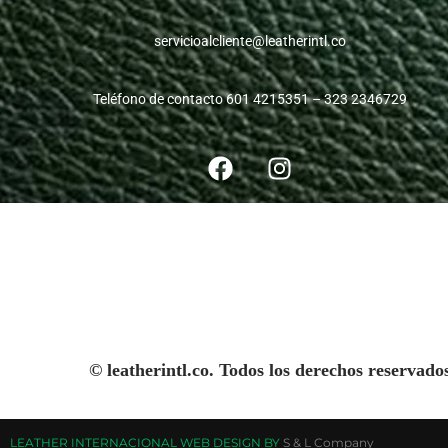
servicioalcliente@leatherintl.co
Teléfono de contacto 601 4215351 – 323 2346729
© leatherintl.co. Todos los derechos reservado
LEATHER INTERNACIONAL WEB DESIGN BY
S & L Company