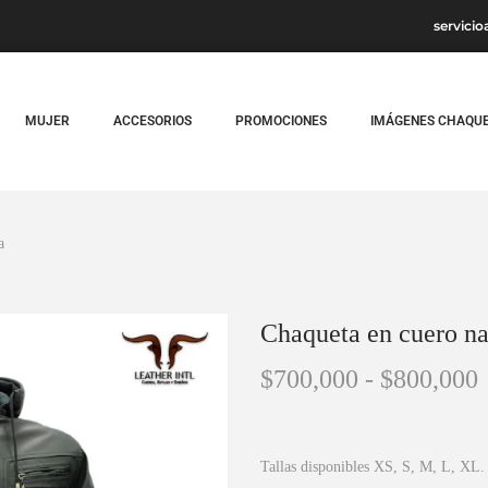
servicio
MUJER
ACCESORIOS
PROMOCIONES
IMÁGENES CHAQU
a
Chaqueta en cuero n
$
700,000
-
$
800,000
Tallas disponibles XS, S, M, L, XL.