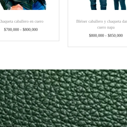
Chaqueta caballero en cuero
Bléiser caballero y chaqueta d
cuero napa
$
700,000
-
$
800,000
$
800,000
-
$
850,000