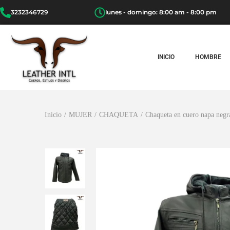
3232346729
lunes - domingo: 8:00 am - 8:00 pm
INICIO
HOMBRE
Inicio
/
MUJER
/
CHAQUETA
/
Chaqueta en cuero napa negr