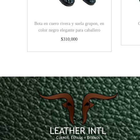
Bota en cuero rivera y suela grupon, en
color negro elegante para caballero
$
310,000