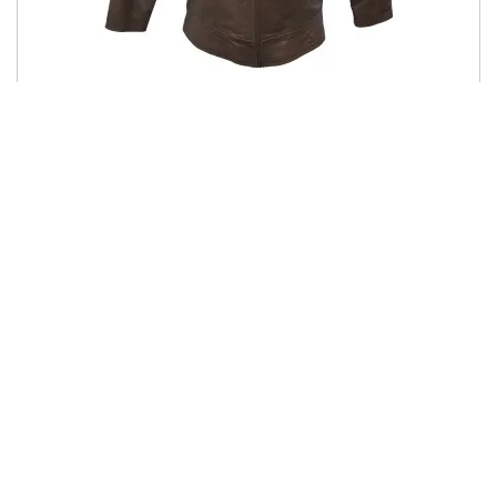
Chaqueta elegante en cuero Dama capota desmontable
$
700,000
-
$
800,000