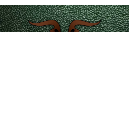
servicioalcliente@leatherintl.co
Teléfono de contacto 601 4215351 – 323 2346729