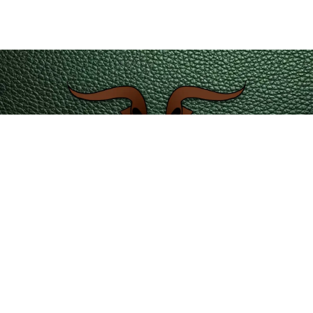
servicioalcliente@leatherintl.co
Teléfono de contacto 601 4215351 – 323 2346729