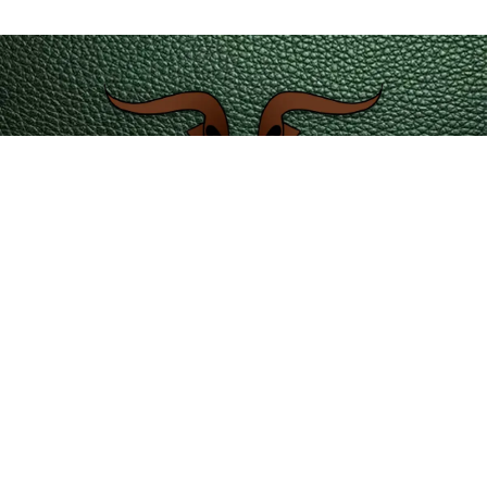
servicioalcliente@leatherintl.co
Teléfono de contacto 601 4215351 – 323 2346729