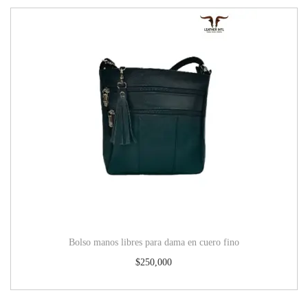
Bolso manos libres para dama en cuero fino
$
250,000